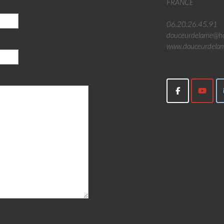
FRANCE
06.20.26.45.91
douceurdelame@ho
www.douceurdelam