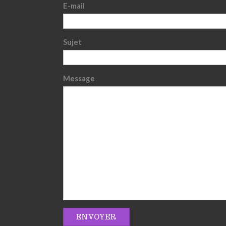
E-mail
Sujet
Message
ENVOYER