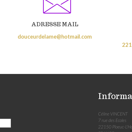
ADRESSE MAIL
douceurdelame@hotmail.com
221
Informa
Céline
VINCENT
7 rue des Ecoles
22150 Ploeuc-L'H