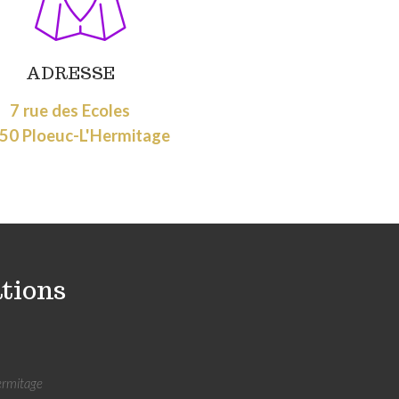
ADRESSE
7 rue des Ecoles
50 Ploeuc-L'Hermitage
tions
ermitage