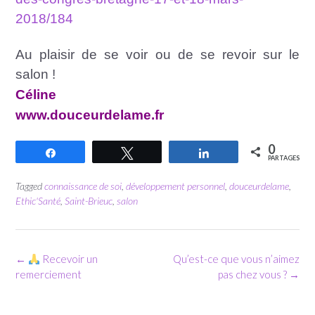
2018/184
Au plaisir de se voir ou de se revoir sur le
salon !
Céline
www.douceurdelame.fr
0
Partagez
Tweetez
Partagez
PARTAGES
Tagged
connaissance de soi
,
développement personnel
,
douceurdelame
,
Ethic'Santé
,
Saint-Brieuc
,
salon
Post
←
Recevoir un
Qu’est-ce que vous n’aimez
navigation
remerciement
pas chez vous ?
→