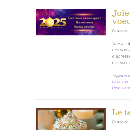
Joie
voeu
Posted on
Joie ou o
des vœux 
d’adresse
des vœux
Tagged
#co
tendresse
Leave a c
Le t
Posted on