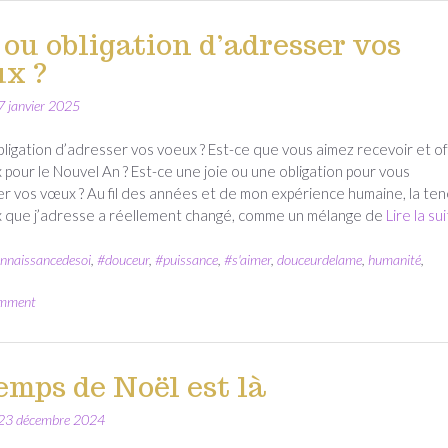
 ou obligation d’adresser vos
x ?
7 janvier 2025
bligation d’adresser vos voeux ? Est-ce que vous aimez recevoir et of
pour le Nouvel An ? Est-ce une joie ou une obligation pour vous
r vos vœux ? Au fil des années et de mon expérience humaine, la te
 que j’adresse a réellement changé, comme un mélange de
Lire la su
nnaissancedesoi
,
#douceur
,
#puissance
,
#s'aimer
,
douceurdelame
,
humanité
,
omment
emps de Noël est là
23 décembre 2024