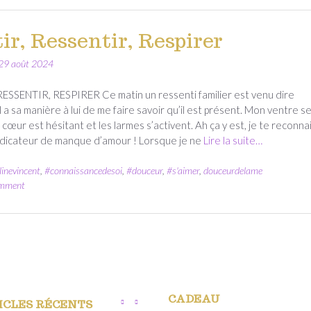
ir, Ressentir, Respirer
29 août 2024
ESSENTIR, RESPIRER Ce matin un ressenti familier est venu dire
l a sa manière à lui de me faire savoir qu’il est présent. Mon ventre s
 cœur est hésitant et les larmes s’activent. Ah ça y est, je te reconnai
ndicateur de manque d’amour ! Lorsque je ne
Lire la suite…
linevincent
,
#connaissancedesoi
,
#douceur
,
#s'aimer
,
douceurdelame
omment
CADEAU
ICLES RÉCENTS