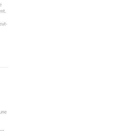
me
ent.
eut-
’une
ser