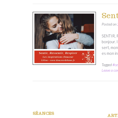
Sent
Posted on
SENTIR, R
bonjour. I
sert, mon
es mon i
Tagged
#ce
Leave a c
SÉANCES
ART