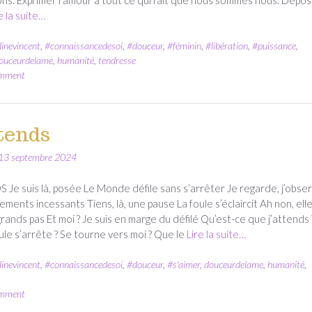
e la suite…
linevincent
,
#connaissancedesoi
,
#douceur
,
#féminin
,
#libération
,
#puissance
,
ouceurdelame
,
humanité
,
tendresse
omment
tends
13 septembre 2024
 Je suis là, posée Le Monde défile sans s’arrêter Je regarde, j’obse
ments incessants Tiens, là, une pause La foule s’éclaircit Ah non, ell
grands pas Et moi ? Je suis en marge du défilé Qu’est-ce que j’attends 
ule s’arrête ? Se tourne vers moi ? Que le
Lire la suite…
linevincent
,
#connaissancedesoi
,
#douceur
,
#s'aimer
,
douceurdelame
,
humanité
,
omment