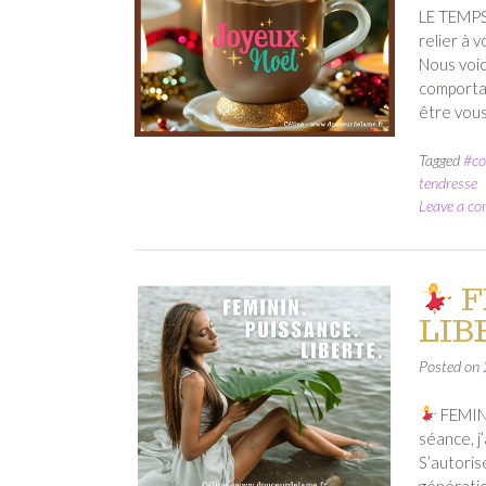
LE TEMPS
relier à 
Nous voic
comportan
être vou
Tagged
#co
tendresse
Leave a c
F
LIB
Posted on
FEMIN
séance, j
S’autoris
génératio