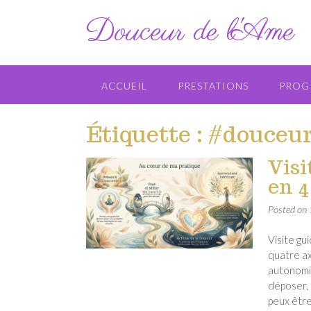
Skip
Douceur de l'Ame
to
content
ACCUEIL
PRESTATIONS
PROG
Étiquette :
#douceu
Visi
en 4
Posted on
Visite g
quatre ax
autonomi
déposer, 
peux êtr