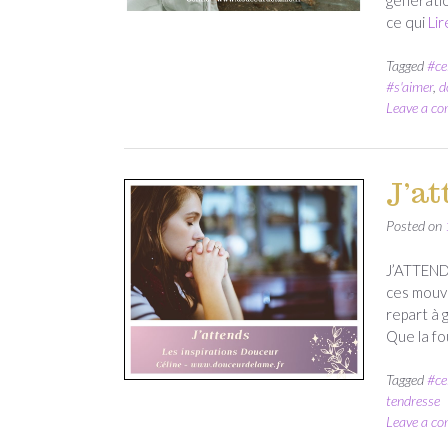
ce qui
Lir
Tagged
#ce
#s'aimer
,
d
Leave a c
J’at
Posted on
J’ATTENDS
ces mouve
repart à 
Que la fo
Tagged
#ce
tendresse
Leave a c