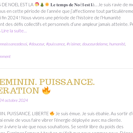
 DE NOEL EST LA
𝐋𝐞 𝐭𝐞𝐦𝐩𝐬 𝐝𝐞 𝐍𝐨ë𝐥 𝐞𝐬𝐭 𝐥à… Je suis ravie de 
vous en cette période de l’année que j’affectionne tout particulièrem
i fin 2024 ! Nous vivons une période de l’histoire de l’Humanité
t des défis collectifs et personnels d’une ampleur jamais atteinte. P
s
Lire la suite…
nnaissancedesoi
,
#douceur
,
#puissance
,
#s'aimer
,
douceurdelame
,
humanité
,
omment
EMININ. PUISSANCE.
ERATION
24 octobre 2024
IN. PUISSANCE. LIBERTE
Je suis émue. Je suis ébahie. Au sortir d
’ai envie de vous faire vibrer l’énergie déployée avec ma cliente.
er à vivre la vie que nous souhaitons. Se sentir libre du poids des
ns. Exprimer l’amour à tout ce qui fait que nous sommes nous. Dépo