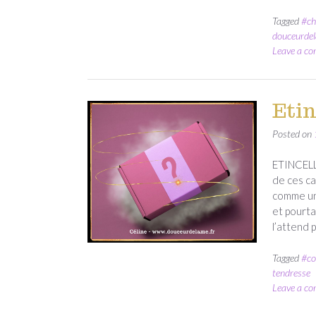
Tagged
#ch
douceurde
Leave a c
Etin
Posted on
ETINCELL
de ces ca
comme un 
et pourta
l’attend
Tagged
#co
tendresse
Leave a c