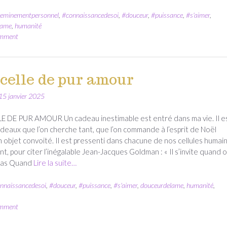
eminementpersonnel
,
#connaissancedesoi
,
#douceur
,
#puissance
,
#s'aimer
,
lame
,
humanité
omment
celle de pur amour
15 janvier 2025
E DE PUR AMOUR Un cadeau inestimable est entré dans ma vie. Il e
deaux que l’on cherche tant, que l’on commande à l’esprit de Noël
objet convoité. Il est pressenti dans chacune de nos cellules humai
nt, pour citer l’inégalable Jean-Jacques Goldman : « Il s’invite quand 
 pas Quand
Lire la suite…
nnaissancedesoi
,
#douceur
,
#puissance
,
#s'aimer
,
douceurdelame
,
humanité
,
omment