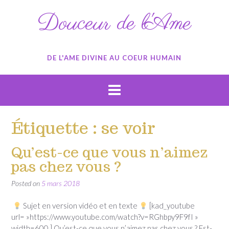
Skip
Douceur de l'Ame
to
content
DE L'AME DIVINE AU COEUR HUMAIN
Étiquette :
se voir
Qu’est-ce que vous n’aimez
pas chez vous ?
Posted on
5 mars 2018
Sujet en version vidéo et en texte
[kad_youtube
url= »https://www.youtube.com/watch?v=RGhbpy9F9fI »
width=600 ] Qu’est-ce que vous n’aimez pas chez vous ? Est-