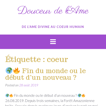
Skip
Douceur de l'Ame
to
content
DE L'AME DIVINE AU COEUR HUMAIN
Étiquette :
coeur
Fin du monde ou le
début d’un nouveau ?
Posted on
28 août 2019
Fin du monde ou le début d’un nouveau ?
26.08.2019. Depuis trois semaines, la Forêt Amazonienne
brûle. J’essaie depuis quelques jours d’apaiser la part en moi