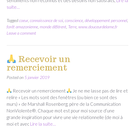
sentiments non reconnus et des besoins non satisfaits,
Lire la
suite…
Tagged
coeur
,
connaissance de soi
,
conscience
,
développement personnel
,
forêt amazonienne
,
monde différent
,
Terre
,
www.douceurdelame.fr
Leave a comment
Recevoir un
remerciement
Posted on
5 janvier 2019
Recevoir un remerciement
Je ne me lasse pas de lire et
relire « Les mots sont des fenêtres (ou bien ce sont des
murs) » de Marshall Rosenberg, père de la Communication
NonViolente®. Chaque mot est pour moi source d’une
grande inspiration pour vivre une vie relationnelle (de moi à
moi et avec
Lire la suite…