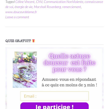
Tagged
Céline Vincent
,
CNV
,
Communication NonViolente
,
connaissance
de soi
,
énergie de vie
,
Marshall Rosenberg
,
remerciement
,
www.douceurdelame.fr
Leave a comment
QUIZ GRATUIT