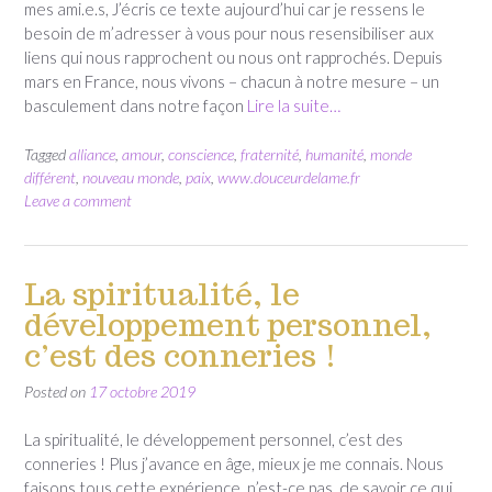
mes ami.e.s, J’écris ce texte aujourd’hui car je ressens le
besoin de m’adresser à vous pour nous resensibiliser aux
liens qui nous rapprochent ou nous ont rapprochés. Depuis
mars en France, nous vivons – chacun à notre mesure – un
basculement dans notre façon
Lire la suite…
Tagged
alliance
,
amour
,
conscience
,
fraternité
,
humanité
,
monde
différent
,
nouveau monde
,
paix
,
www.douceurdelame.fr
Leave a comment
La spiritualité, le
développement personnel,
c’est des conneries !
Posted on
17 octobre 2019
La spiritualité, le développement personnel, c’est des
conneries ! Plus j’avance en âge, mieux je me connais. Nous
faisons tous cette expérience, n’est-ce pas, de savoir ce qui